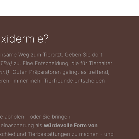
axidermie?
meinsame Weg zum Tierarzt. Geben Sie dort
(TBA)
zu. Eine Entscheidung, die für Tierhalter
nnt)
: Guten Präparatoren gelingt es treffend,
ieren. Immer mehr Tierfreunde entscheiden
se abholen - oder Sie bringen
leinäscherung als
würdevolle Form von
bschied und Tierbestattungen zu machen - und