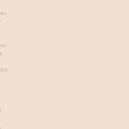
hen
r
enn
le
 Sie
r
t
,