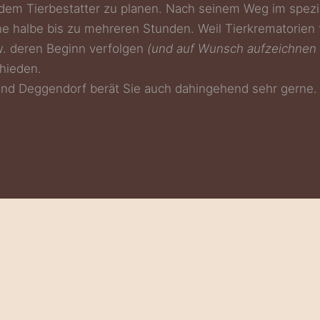
dem Tierbestatter zu planen. Nach seinem Weg im spezi
e halbe bis zu mehreren Stunden. Weil Tierkrematorien f
w. deren Beginn verfolgen
(und auf Wunsch aufzeichnen 
chieden.
 und Deggendorf berät Sie auch dahingehend sehr gerne.