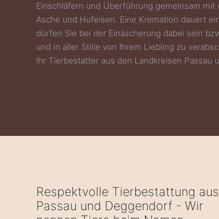
Einschläfern und Überführung gemeinsam mit 
Asche und Hufeisen. Eine Kremation dauert ein
dürfen Sie bei der Einäscherung dabei sein bz
und in aller Stille von Ihrem Liebling zu verabs
Ihr Tierbestatter aus den Landkreisen Passau
Respektvolle Tierbestattung aus
Passau und Deggendorf - Wir