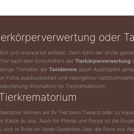
ierkörperverwertung oder T
zlich und unerwartet erlösen: Dann führt der letzte ge
 Tier nach dem Einschläfern der
Tierkörperverwertung
einige Tierhalter die
Taxidermie
(auch Ausstopfen gena
von Fotos ausdrucksstark und naturgetreu nachzumodell
Einäscherung
(Kremation)
im Tierkrematorium.
 Tierkrematorium
rbestatter können wir Ihr Tier beim Tierarzt oder zu Hau
 Katze zu uns. Auch für Pferde und Ponys ist die Einze
n, sich in Ruhe im Vorab Gedanken über die Form von A