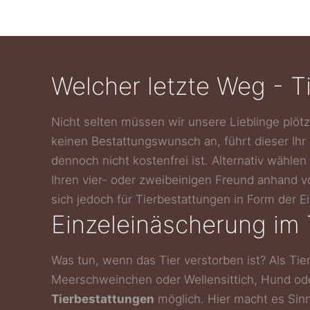
Welcher letzte Weg - T
Nicht selten müssen wir unsere Lieblinge plöt
keinen Bestattungswunsch an, führt dieser Ihr
dennoch nicht kostenfrei ist. Alternativ wählen 
Ihren vier- oder zweibeinigen Freund anhand 
sich jedoch für Tierbestattungen in Form der 
Einzeleinäscherung im
Was tun, wenn das Tier verstorben ist? Als Tie
Meerschweinchen oder Wellensittich, Hund oder
Tierbestattungen
möglich. Hier macht es Sin