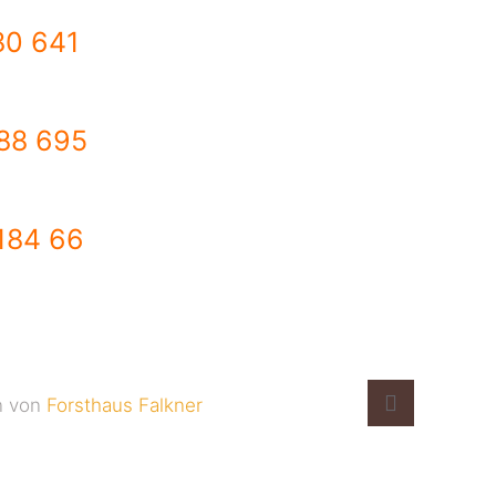
80 641
 88 695
 184 66
n von
Forsthaus Falkner