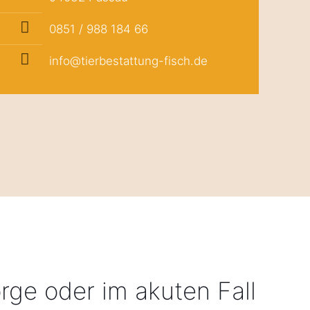
0851 / 988 184 66
info@tierbestattung-fisch.de
rge oder im akuten Fall