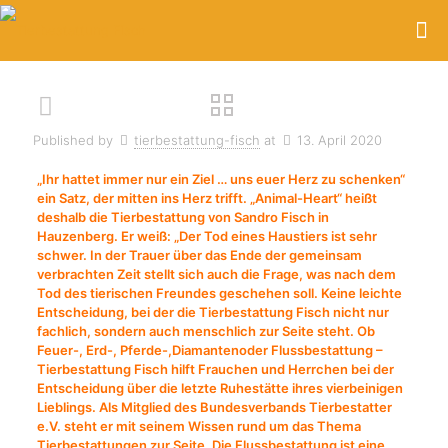
Published by
tierbestattung-fisch
at
13. April 2020
„Ihr hattet immer nur ein Ziel … uns euer Herz zu schenken“
ein Satz, der mitten ins Herz trifft. „Animal-Heart“ heißt
deshalb die Tierbestattung von Sandro Fisch in
Hauzenberg. Er weiß: „Der Tod eines Haustiers ist sehr
schwer. In der Trauer über das Ende der gemeinsam
verbrachten Zeit stellt sich auch die Frage, was nach dem
Tod des tierischen Freundes geschehen soll. Keine leichte
Entscheidung, bei der die Tierbestattung Fisch nicht nur
fachlich, sondern auch menschlich zur Seite steht. Ob
Feuer-, Erd-, Pferde-,Diamantenoder Flussbestattung –
Tierbestattung Fisch hilft Frauchen und Herrchen bei der
Entscheidung über die letzte Ruhestätte ihres vierbeinigen
Lieblings. Als Mitglied des Bundesverbands Tierbestatter
e.V. steht er mit seinem Wissen rund um das Thema
Tierbestattungen zur Seite. Die Flussbestattung ist eine