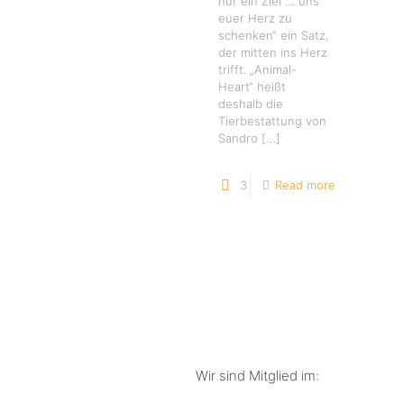
nur ein Ziel … uns
euer Herz zu
schenken“ ein Satz,
der mitten ins Herz
trifft. „Animal-
Heart“ heißt
deshalb die
Tierbestattung von
Sandro
[…]
3
Read more
Wir sind Mitglied im: