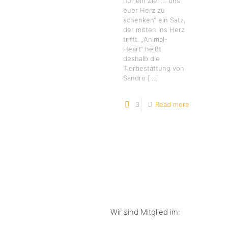
nur ein Ziel … uns
euer Herz zu
schenken“ ein Satz,
der mitten ins Herz
trifft. „Animal-
Heart“ heißt
deshalb die
Tierbestattung von
Sandro
[…]
3
Read more
Wir sind Mitglied im: